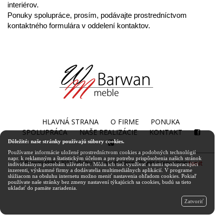
interiérov.
Ponuky spolupráce, prosím, podávajte prostredníctvom
kontaktného formulára v oddelení kontaktov.
HLAVNÁ STRANA
O FIRME
PONUKA
SPOLUPRÁCA
NAŠE REALIZÁCIE
KONTAKT
Dôležité: naše stránky používajú súbory cookies.
Používame informácie uložené prostredníctvom cookies a podobných technológií
napr. k reklamným a štatistickým účelom a pre potrebu prispôsobenia našich stránok
© Barwan Meble 2014. Všetky práva vyhradené. Projekt a prevedenie:
individuálnym potrebám užívateľov. Môžu ich tiež využívať s nami spolupracujúci
inzerenti, výskumné firmy a dodávatelia multimediálnych aplikácií. V programe
slúžiacom na obsluhu internetu možno meniť nastavenia ohľadom cookies. Pokiaľ
používate naše stránky bez zmeny nastavení týkajúcich sa cookies, budú sa tieto
ukladať do pamäte zariadenia.
Zatvoriť